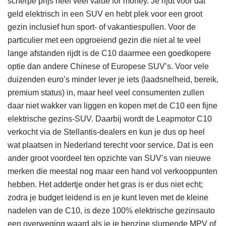
scherpe prijs heel veel value for money. Je rijdt voor dat
geld elektrisch in een SUV en hebt plek voor een groot
gezin inclusief hun sport- of vakantiespullen. Voor de
particulier met een opgroeiend gezin die niet al te veel
lange afstanden rijdt is de C10 daarmee een goedkopere
optie dan andere Chinese of Europese SUV’s. Voor vele
duizenden euro’s minder lever je iets (laadsnelheid, bereik,
premium status) in, maar heel veel consumenten zullen
daar niet wakker van liggen en kopen met de C10 een fijne
elektrische gezins-SUV. Daarbij wordt de Leapmotor C10
verkocht via de Stellantis-dealers en kun je dus op heel
wat plaatsen in Nederland terecht voor service. Dat is een
ander groot voordeel ten opzichte van SUV’s van nieuwe
merken die meestal nog maar een hand vol verkooppunten
hebben. Het addertje onder het gras is er dus niet echt;
zodra je budget leidend is en je kunt leven met de kleine
nadelen van de C10, is deze 100% elektrische gezinsauto
een overweging waard als je je benzine slurpende MPV of