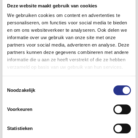
Het programma gaat als volgt:
Deze website maakt gebruik van cookies
18:45 uur: ontvangst
We gebruiken cookies om content en advertenties te
19.00 uur: opening
personaliseren, om functies voor social media te bieden
19:10 uur: start sessie 1
en om ons websiteverkeer te analyseren. Ook delen we
19:55 uur: wissel
informatie over uw gebruik van onze site met onze
20:00 uur: start sessie 2
partners voor social media, adverteren en analyse. Deze
20:45 uur: wissel
partners kunnen deze gegevens combineren met andere
20:50 uur: start sessie 3
informatie die u aan ze heeft verstrekt of die ze hebben
21:35 uur: afsluiting
verzameld op basis van uw gebruik van hun services.
Toestemmingsselectie
Noodzakelijk
Voorkeuren
Statistieken