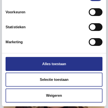
Voorkeuren
Statistieken
Nicolyn Dijkstra
Marketing
Evenementenmanager
Alles toestaan
Selectie toestaan
Weigeren