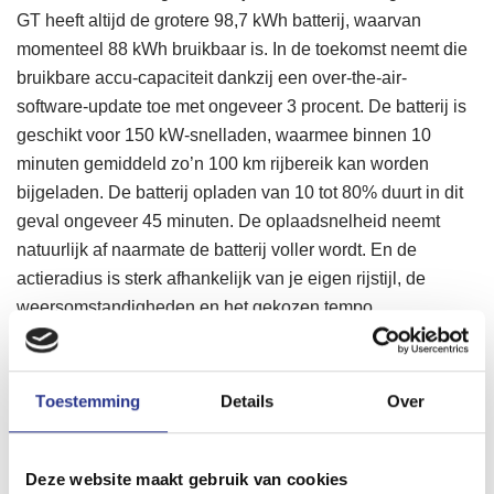
GT heeft altijd de grotere 98,7 kWh batterij, waarvan
momenteel 88 kWh bruikbaar is. In de toekomst neemt die
bruikbare accu-capaciteit dankzij een over-the-air-
software-update toe met ongeveer 3 procent. De batterij is
geschikt voor 150 kW-snelladen, waarmee binnen 10
minuten gemiddeld zo’n 100 km rijbereik kan worden
bijgeladen. De batterij opladen van 10 tot 80% duurt in dit
geval ongeveer 45 minuten. De oplaadsnelheid neemt
natuurlijk af naarmate de batterij voller wordt. En de
actieradius is sterk afhankelijk van je eigen rijstijl, de
weersomstandigheden en het gekozen tempo.
Conclusie review Mustang Mach-e
GT
Toestemming
Details
Over
De Ford Mustang Mach-e GT combineert eigenlijk alles
waar je als liefhebber van sportievere elektrische auto’s
van droomt. Topprestaties, een zeer fatsoenlijke
Deze website maakt gebruik van cookies