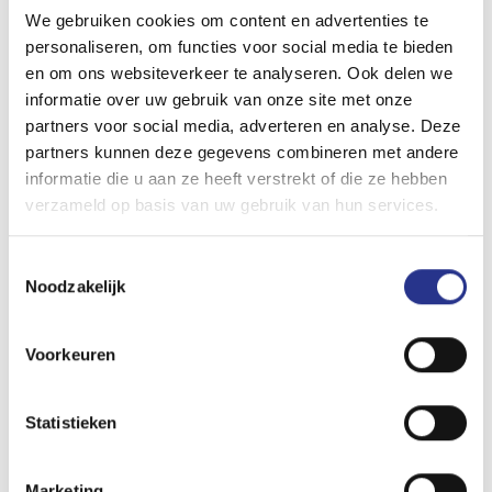
actieradius en sportieve looks. En dan kan ook nog het
We gebruiken cookies om content en advertenties te
hele gezin mee. De Mustang Mach-e GT is een voorproefje
personaliseren, om functies voor social media te bieden
van wat Ford Performance in de toekomst te bieden heeft.
en om ons websiteverkeer te analyseren. Ook delen we
Vanaf 2030 produceert Ford alleen nog volledig elektrische
informatie over uw gebruik van onze site met onze
partners voor social media, adverteren en analyse. Deze
auto’s. En dus zullen ook de Focus ST en Fiesta ST van
partners kunnen deze gegevens combineren met andere
nu, een andere invullen gaan krijgen: 100% elektrisch dus.
informatie die u aan ze heeft verstrekt of die ze hebben
Laat de toekomst maar komen, want de Mustang Mach-e
verzameld op basis van uw gebruik van hun services.
GT smaakt als voorproefje al behoorlijk lekker. Als het
gewicht van BEV’s in de toekomst door nieuwe technieken
Toestemmingsselectie
sterk daalt, dan wordt het feest alleen maar groter.
Noodzakelijk
Voorkeuren
Statistieken
Marketing