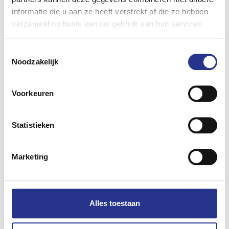
informatie die u aan ze heeft verstrekt of die ze hebben
verzameld op basis van uw gebruik van hun services.
Toestemmingsselectie
Noodzakelijk
1000ste Kia PV5 geleverd! Elektrische
bestelwagen maakt mobiliteit efficiënter,
Voorkeuren
slimmer en toekomstbestendiger
21 juli 2026
Statistieken
Marketing
Alles toestaan