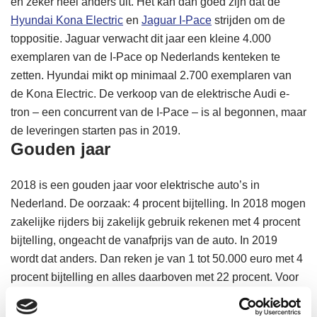
en zeker heel anders uit. Het kan dan goed zijn dat de
Hyundai Kona Electric
en
Jaguar I-Pace
strijden om de
toppositie. Jaguar verwacht dit jaar een kleine 4.000
exemplaren van de I-Pace op Nederlands kenteken te
zetten. Hyundai mikt op minimaal 2.700 exemplaren van
de Kona Electric. De verkoop van de elektrische Audi e-
tron – een concurrent van de I-Pace – is al begonnen, maar
de leveringen starten pas in 2019.
Gouden jaar
2018 is een gouden jaar voor elektrische auto’s in
Nederland. De oorzaak: 4 procent bijtelling. In 2018 mogen
zakelijke rijders bij zakelijk gebruik rekenen met 4 procent
bijtelling, ongeacht de vanafprijs van de auto. In 2019
wordt dat anders. Dan reken je van 1 tot 50.000 euro met 4
procent bijtelling en alles daarboven met 22 procent. Voor
een batterij elektrische auto met een cataloguswaarde van
60.000 euro reken je dus over 10.000 euro met 22 procent