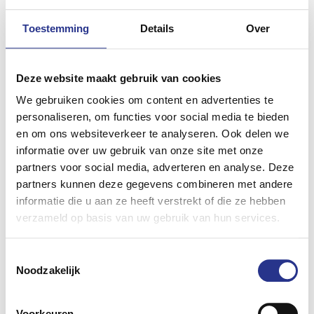
bijtelling.
Toestemming
Details
Over
En plug-in hybrides?
In 2015 werden er nog meer dan 40.000 plug-in hybrides
Deze website maakt gebruik van cookies
geregistreerd in Nederland vanwege gunstige
We gebruiken cookies om content en advertenties te
bijtellingsregels. In 2017 waren die fiscale prikkels weg en
personaliseren, om functies voor social media te bieden
daalde het aantal tot slechts 1.120. Het leek helemaal
en om ons websiteverkeer te analyseren. Ook delen we
voorbij te zijn met de plug-in hybrides. Toch is de verkoop
informatie over uw gebruik van onze site met onze
van nieuwe plug-in hybrides dit jaar toch weer iets
partners voor social media, adverteren en analyse. Deze
gestegen. In de eerste helft van dit jaar zijn er maar liefst
partners kunnen deze gegevens combineren met andere
173 procent meer nieuwe plug-in hybrides verkocht dan in
informatie die u aan ze heeft verstrekt of die ze hebben
de eerste helft van 2017. De oorzaak is de nieuwe Volvo
verzameld op basis van uw gebruik van hun services.
XC60. Er zijn dit jaar al 480 Volvo XC60 T8 Twin Engines
geregistreerd, waarmee dit model 28 procent van de totale
Toestemmingsselectie
plug-in verkoop voor zijn rekening neemt.
Het bericht
De
Noodzakelijk
populairste elektrische auto’s van dit moment
verscheen
eerst op
ZERauto.nl
.
Voorkeuren