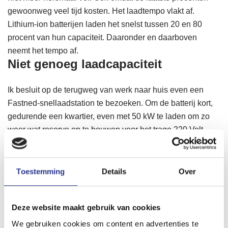
gewoonweg veel tijd kosten. Het laadtempo vlakt af.
Lithium-ion batterijen laden het snelst tussen 20 en 80
procent van hun capaciteit. Daaronder en daarboven
neemt het tempo af.
Niet genoeg laadcapaciteit
Ik besluit op de terugweg van werk naar huis even een
Fastned-snellaadstation te bezoeken. Om de batterij kort,
gedurende een kwartier, even met 50 kW te laden om zo
weer wat reserve op te bouwen voor het trage 220 Volt-
laden thuis en op het werk. Maar… na het aankoppelen
van de dikke kabel en het activeren van de lader met de
laadpas, verschijnt de melding op de display van het
Toestemming
Details
Over
station dat er niet genoeg laadvermogen is. Er staan twee
andere auto’s snel te laden, dat klopt, maar het is toch wel
Deze website maakt gebruik van cookies
gek dat dan het derde station niet meer genoeg elektriciteit
krijgt.
We gebruiken cookies om content en advertenties te