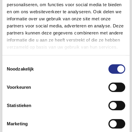
personaliseren, om functies voor social media te bieden
en om ons websiteverkeer te analyseren. Ook delen we
informatie over uw gebruik van onze site met onze
partners voor social media, adverteren en analyse. Deze
Dingetje om rekening mee te
partners kunnen deze gegevens combineren met andere
informatie die u aan ze heeft verstrekt of die ze hebben
houden
verzameld op basis van uw gebruik van hun services.
Ik wil de handdoek in de ring gooien, maar de rijder van
Toestemmingsselectie
een van de andere elektrische auto’s stopt het laden. Dus
Noodzakelijk
nog maar een keer proberen. En ja, het laadstation start nu
wel. Toch wel een dingetje om rekening mee te houden,
Voorkeuren
denk ik dan. Ook merkwaardig dat er laadplekken bestaan
waar je kennelijk niet op drie laadpunten tegelijk met volle
snelheid kunt laden. Een broodjes kaas en een kwartier
Statistieken
verder heeft de Renault ZOE 15% capaciteit erbij en
ongeveer 30 kilometer extra rijbereik.
Marketing
Binnenkort update 4. Stay tuned!