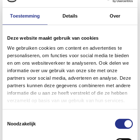
de stadgrenzen komt is zelfs 270 kilometer mogelijk
Toestemming
Details
Over
volgens Renault.
Net als de Zoe kan de Twingo tot 22 kW AC-laden. Met dit
vermogen is de batterij binnen 40 minuten van 0 tot 80%
Deze website maakt gebruik van cookies
geladen. Snelladen – ofwel DC-laden kan hij niet – maar
We gebruiken cookies om content en advertenties te
omdat hij al relatief snel kan AC-laden en het accupakket
personaliseren, om functies voor social media te bieden
niet gigantisch is, heb je daar in principe voldoende aan.
en om ons websiteverkeer te analyseren. Ook delen we
informatie over uw gebruik van onze site met onze
partners voor social media, adverteren en analyse. Deze
partners kunnen deze gegevens combineren met andere
informatie die u aan ze heeft verstrekt of die ze hebben
verzameld op basis van uw gebruik van hun services.
Voorverwarmen
Toestemmingsselectie
Noodzakelijk
Op het infotainmentsysteem draait het Easy Link-systeem
van Renault en je kunt er allerlei nuttige zaken vinden die