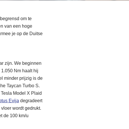
e begrensd om te
den van een hoge
armee je op de Duitse
aar zijn. We beginnen
 1.050 Nm haalt hij
l minder prijzig is de
sche Taycan Turbo S.
e Tesla Model X Plaid
otus Evija
degradeert
 vloer wordt gedrukt.
net de 100 km/u