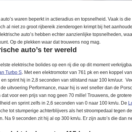
 auto’s waren beperkt in actieradius en topsnelheid. Vaak is di
h al niet zo groot rijbereik zienderogen krimpt bij het aanhou
lektrische auto’s hebben echter aanzienlijke topsnelheden, wa
unt. Op de plekken waar dat trouwens nog mag.
rische auto’s ter wereld
lste elektrische bolides op een rij die op dit moment verkrijgb
an Turbo S
. Met een elektromotor van 761 pk en een koppel van
en sprint hij in 2,8 seconden van stilstand naar 100 km/uur.
Vee
n de uitvoering Performance, maar hij is wel sneller dan de Por
 dat voor een prijs van nog geen 70 mille! Trouwens, de groter
lheid en sprint zelfs in 2,6 seconden van 0 naar 100 km/u.
De
L
che tot stumperige achterblijvers als het stroompedaal tegen de
n. Na 9 seconden zit hij al op 300 km/u. Er zijn auto’s die dan 