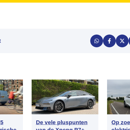
t
V5
De vele pluspunten
Op zoe
trische
van de Xpeng P7+
elektr