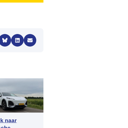
k naar
ische