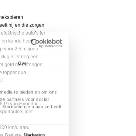
nekspieren
eft hij en die zorgen
lektrische auto’s ter
s en kunde heeft
p voor 2,6 miljoen
kkig is er nog een
Over
eel geld meebrengen
e topper qua
u!
 media te bieden en om ons
ze partners voor social
NIQ 5 van Hyundai.
nformatie die u aan ze heeft
sportauto’s met
 100 km/u aan.
Marketing
a Battista. Die haalt