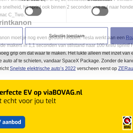
e snelheid, hij sprint ook binnen 2 seconden van nul naar hond
imac C_Two.
printkanon
Selectie toestaan
kanon moet je nog even geduld hebben. Tesla werkt aan een
Ro
e makers in 1,1 seconden van stilstand naar 100 km/u sprint! H
eg grip om dat waar te maken. Het lukte alleen met inzet van 
 auto af te schieten, vandaar SpaceX Package. Zonder de kanon
richt
Snelste elektrische auto’s 2022
verscheen eerst op
ZERaut