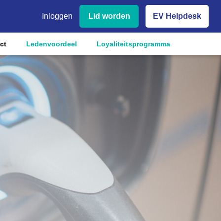
Inloggen
Lid worden
EV Helpdesk
ct
Ledenvoordeel
Loyaliteitsprogramma