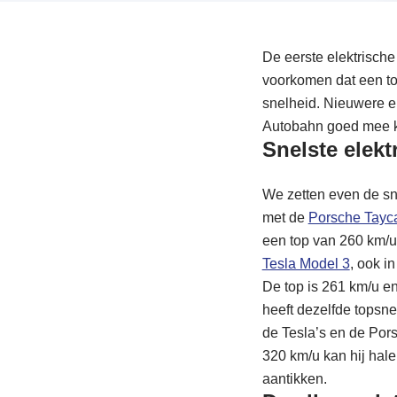
De eerste elektrische
voorkomen dat een toc
snelheid. Nieuwere e
Autobahn goed mee k
Snelste elekt
We zetten even de sne
met de
Porsche Tayc
een top van 260 km/u 
Tesla Model 3
, ook i
De top is 261 km/u en
heeft dezelfde topsne
de Tesla’s en de Pors
320 km/u kan hij hale
aantikken.