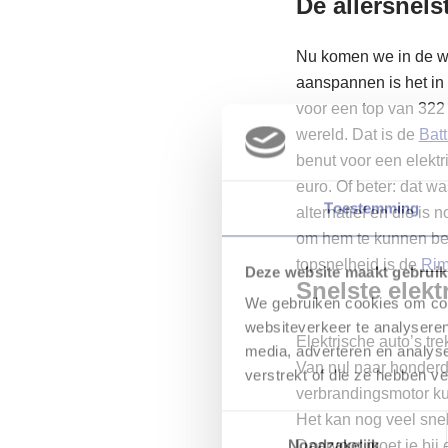
De allersnels
Nu komen we in de wa
aanspannen is het in 
voor een top van 322 
wereld. Dat is de
Batt
benut voor een elektr
euro. Of beter: dat w
Toestemming
alternatief en die is n
om hem te kunnen bem
topsnelheid is de
Ri
Deze website maakt gebruik
Snelste elekt
We gebruiken cookies om cont
websiteverkeer te analyseren
Elektrische auto’s t
media, adverteren en analys
Van nul naar honderd 
verstrekt of die ze hebben v
verbrandingsmotor k
Het kan nog veel snel
Toestemmingsselectie
Noodzakelijk
Daarvoor moet je bij e