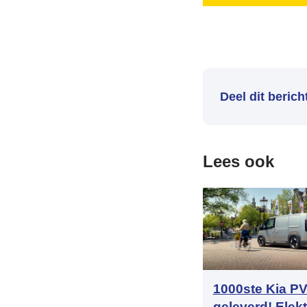
Deel dit berich
Lees ook
1000ste Kia P
geleverd! Elek