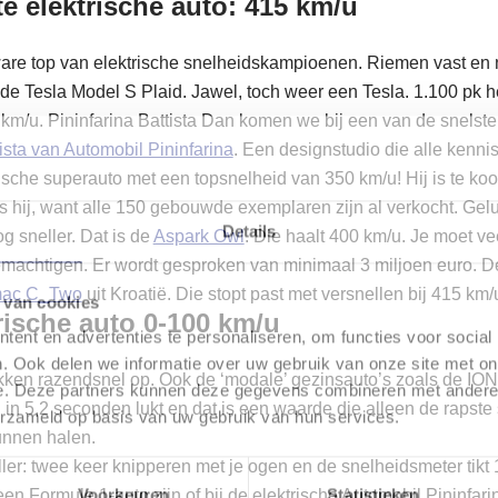
te elektrische auto: 415 km/u
re top van elektrische snelheidskampioenen. Riemen vast en 
de Tesla Model S Plaid. Jawel, toch weer een Tesla. 1.100 pk he
km/u. Pininfarina Battista
Dan komen we bij een van de snelste e
ista van Automobil Pininfarina
. Een designstudio die alle kenni
ische superauto met een topsnelheid van 350 km/u! Hij is te koo
as hij, want alle 150 gebouwde exemplaren zijn al verkocht.
Gelu
Details
og sneller. Dat is de
Aspark Owl
. Die haalt 400 km/u. Je moet v
achtigen. Er wordt gesproken van minimaal 3 miljoen euro. D
mac C_Two
uit Kroatië. Die stopt past met versnellen bij 415 km/
 van cookies
rische auto 0-100 km/u
ent en advertenties te personaliseren, om functies voor social
. Ook delen we informatie over uw gebruik van onze site met on
rekken razendsnel op. Ook de ‘modale’ gezinsauto’s zoals de IO
e. Deze partners kunnen deze gegevens combineren met andere i
in 5,2 seconden lukt en dat is een waarde die alleen de rapste 
erzameld op basis van uw gebruik van hun services.
unnen halen.
ler: twee keer knipperen met je ogen en de snelheidsmeter tikt
Voorkeuren
Statistieken
en Formule 1-auto zijn of bij de elektrische Automobil Pininfarin