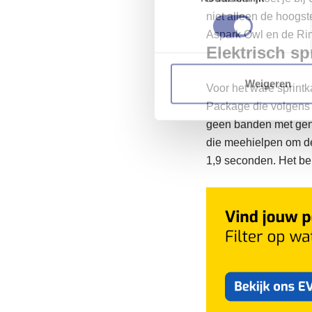
niet alleen de hoogst
Aspark Owl en de R
Elektrisch s
Weigeren
Voor het ware sprint
Package die volgens d
geen banden met geno
die meehielpen om de
1,9 seconden.
Het be