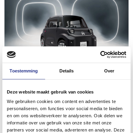
Toestemming
Details
Over
Cool stuff
De 'looks' zijn belangrijk voor microcars, zeker ook omdat
de compacte auto's vaak door jonge mensen worden
Deze website maakt gebruik van cookies
aangeschaft en dienen als rijdend modestatement. De Ami
We gebruiken cookies om content en advertenties te
Dark Side is hierop geen uitzondering en zit vol 'cool stuff'.
personaliseren, om functies voor social media te bieden
Zo worden de twee koplampen verbonden door een
en om ons websiteverkeer te analyseren. Ook delen we
capsule die de vorm heeft van een brede glimlach. Deze
informatie over uw gebruik van onze site met onze
capsule is uitgevoerd in matzwart en wordt subtiel omlijnd
partners voor social media, adverteren en analyse. Deze