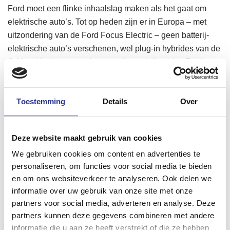
Ford moet een flinke inhaalslag maken als het gaat om
elektrische auto’s. Tot op heden zijn er in Europa – met
uitzondering van de Ford Focus Electric – geen batterij-
elektrische auto’s verschenen, wel plug-in hybrides van de
C-Max. Heel succesvol waren die modellen niet. Ford
investeert in totaal 11 miljard dollar om de ontwikkeling van
elektrische auto’s te versnellen. Het merk streeft naar een
Toestemming
Details
Over
productaanbod van veertig geëlektrificeerde modellen in
2022, waarvan 16 volledig elektrisch.
Het bericht
Elektrische crossover van Ford wordt
Deze website maakt gebruik van cookies
tegenhanger Tesla Model Y
verscheen eerst op
We gebruiken cookies om content en advertenties te
ZERauto.nl
.
personaliseren, om functies voor social media te bieden
en om ons websiteverkeer te analyseren. Ook delen we
informatie over uw gebruik van onze site met onze
partners voor social media, adverteren en analyse. Deze
partners kunnen deze gegevens combineren met andere
informatie die u aan ze heeft verstrekt of die ze hebben