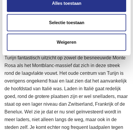
Alles toestaan
Autostrada vanuit Gravelona Toce richting Vercelli en
Turijn. Die eerste stad staat bekend om zijn Risotto-cultuur,
de rijstvelden liggen rond deze historische plaats in de Po-
Selectie toestaan
vlakte, en is een aangename verblijflocatie voor als je wel
in Turijn moet zijn, maar geen zin hebt om deze stad van
Weigeren
een miljoen inwoners met de auto in te gaan. Bij mooi
helder weer is hier vanuit de Po-vlakte tussen Vercelli en
Turijn fantastisch uitzicht op zowel de besneeuwde Monte
Rosa als het Montblanc-massief dat zich in deze streek
rond de laagvlakte vouwt. Het oude centrum van Turijn is
overigens ongekend fraai en laat zien dat het aanvankelijk
de hoofdstad van Italië was. Laden in Italië gaat redelijk
goed, rond de grotere plaatsen zijn er wel snelladers, maar
staat op een lager niveau dan Zwitserland, Frankrijk of de
Benelux. Wel zie je dat er nu snel geïnvesteerd wordt in
meer laders, niet alleen langs de weg, maar ook in de
steden zelf. Je komt echter nog frequent laadpalen tegen