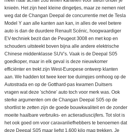
meer naar achter zou willen kantelen voor steun onder je
knieën. Het zijn heel kleine dingetjes, maar ze nemen niet
weg dat de Changan Deepal de concurrentie met de Tesla
Model Y aan alle kanten aan kan, in alles de veel betere
auto is dan de duurdere Renault Scénic, hoogwaardiger
EV-techniek bezit dan de Peugeot 3008 en met kop en
schouders uitsteekt boven bijna alle andere elektrische
Chinese middenklasse SUV's. Vaak is de Deepal S05
goedkoper, maar in elk geval is deze nieuwkomer
efficiënter en trekt zijn West-Europese ontwerp klanten
aan. We hadden tot twee keer toe duimpjes omhoog op de
Autostrada en op de Gotthard-pas kwamen Duitsers
vragen wat deze 'schöne' auto toch voor merk was. Ook
sterke argumenten om de Changan Deepal S05 op de
shortlist te zetten zijn de goede bouwkwaliteit en de zonder
moeite haalbare verbruiks- en actieradiuscijfers. Tot slot is
het ook goed om voor caravanliefhebbers te benoemen dat
deze Deepal S05 maar liefst 1.600 kilo mag trekken. Je