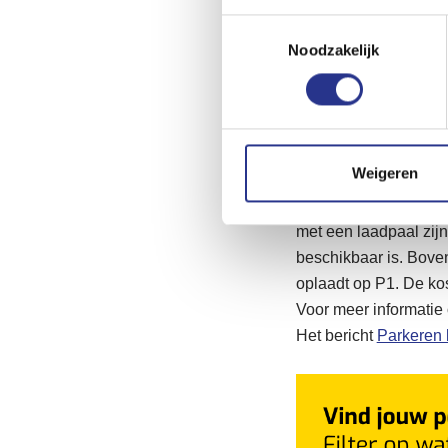
Wanneer je kiest voor
Toestemmingsselectie
Noodzakelijk
je hoeft te doen is c
Airport. Er staat dan 
wanneer je terug bent
weer snel naar huis k
Parkeren ele
Weigeren
Ben je in het bezit v
met een laadpaal zijn
beschikbaar is. Bove
oplaadt op P1. De kos
Voor meer informatie
Het bericht
Parkeren 