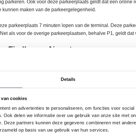
ang parkeren. Ook voor deze parkeerplaats geldt dat een online r
te kunnen maken van de parkeergelegenheid.
deze parkeerplaats 7 minuten lopen van de terminal. Deze park
Net als voor de overige parkeerplaatsen, behalve P1, geldt dat 
n Eindhoven Airport
ren bij Eindhoven Airport, is er keuze uit meerdere parkeervorm
Details
stand
le vorm is parkeren op loopafstand van de terminal. Met deze p
oop je met je bagage richting de terminal.
 van cookies
ent en advertenties te personaliseren, om functies voor social
n shuttlebus die je naar de terminal brengt. Deze bus vertrekt 
. Ook delen we informatie over uw gebruik van onze site met on
egenheid P8 naar de Eindhoven Airport vertrekhal. Een rit duu
e. Deze partners kunnen deze gegevens combineren met andere i
is veruit de meest voordelige keuze om te parkeren bij Eindhov
erzameld op basis van uw gebruik van hun services.