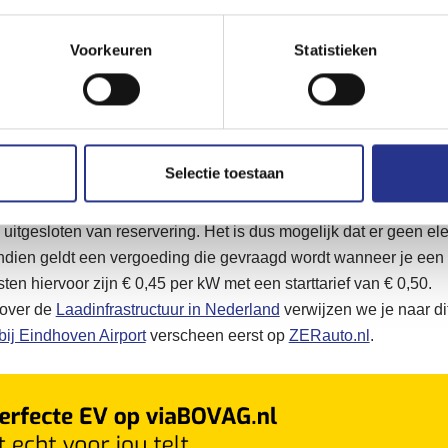
 de valetservice of valetparking kun je direct naar de luchthaven
Voorkeuren
Statistieken
ontact opnemen met het parkeerbedrijf, een half uur voordat je a
een chauffeur klaar die jouw auto naar de afgesproken parkeerpla
 in Eindhoven brengt de chauffeur je auto terug op de afgesprok
unt.
ktrische auto Eindhoven Airport
Selectie toestaan
an een elektrische auto, kun je alleen bij Gold Parking P1 parke
 uitgesloten van reservering. Het is dus mogelijk dat er geen el
ndien geldt een vergoeding die gevraagd wordt wanneer je een 
ten hiervoor zijn € 0,45 per kW met een starttarief van € 0,50.
 over de
Laadinfrastructuur in Nederland
verwijzen we je naar dit 
bij Eindhoven Airport
verscheen eerst op
ZERauto.nl
.