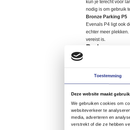
kun je terecht voor l
nodig is om gebruik 
Bronze Parking P5
Evenals P4 ligt ook 
echter meer plekken. 
vereist is.
Parkeervorme
Wanneer je wilt parke
andere tarieven.
Toestemming
Parkeren op loopaf
De meest conventione
zelf de auto weg en l
Deze website maakt gebruik
Shuttle
We gebruiken cookies om cont
Een andere vorm is ee
websiteverkeer te analyseren
van lang parkeren-gel
media, adverteren en analys
minuten. Deze manier 
verstrekt of die ze hebben v
Valet parking