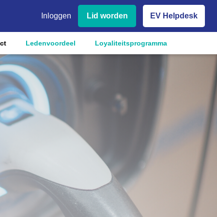
Inloggen
Lid worden
EV Helpdesk
ct
Ledenvoordeel
Loyaliteitsprogramma