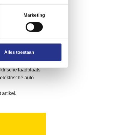
 rijden. Het enige wat
Marketing
rriveert op Eindhoven
ats rijdt. Ideaal! En
en plek, zodat je
Alles toestaan
ren. Parkeerplekken
ektrische laadplaats
elektrische auto
artikel.