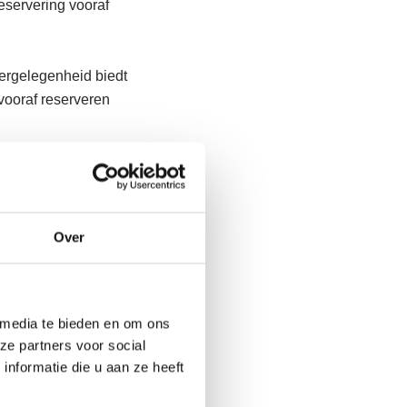
eservering vooraf
eergelegenheid biedt
vooraf reserveren
en. Iedere vorm kent
Over
arkeervorm zet je
 media te bieden en om ons
enkele keren per uur
ze partners voor social
rt ongeveer 10
nformatie die u aan ze heeft
en Airport.