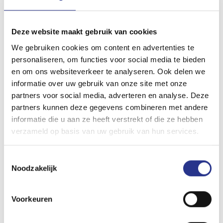
kilometer aardig leeg gereden.
Prijzig laadbeurtje
Deze website maakt gebruik van cookies
Na 39,5 minuten heeft Ionity liefst 60 kWh in de Mustang
We gebruiken cookies om content en advertenties te
Mache-e gepompt, goed voor ongeveer 80 procent
personaliseren, om functies voor social media te bieden
acculading en 360 kilometer range. Met dat rijbereik
en om ons websiteverkeer te analyseren. Ook delen we
informatie over uw gebruik van onze site met onze
kunnen we Hazeldonk met gemak halen. Dit was
partners voor social media, adverteren en analyse. Deze
overigens wel een prijzige laadsessie, want bij Ionity
partners kunnen deze gegevens combineren met andere
betaal je 0,79 eurocent per kWh. We moeten dus 47,40
informatie die u aan ze heeft verstrekt of die ze hebben
euro afrekenen. En daar krijgen we dan ongeveer 280
verzameld op basis van uw gebruik van hun services.
kilometer rijbereik voor terug. Dat is omgerekend dus
ongeveer 17 eurocent per kilometer.
Toestemmingsselectie
Praktische overwegingen
Noodzakelijk
Snelladen is dus best prijzig, al zal je dit eerder uit
Voorkeuren
noodzaak doen of uit praktische overwegingen om snel
weer je weg te kunnen vervolgen. Wie in Nederland