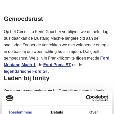
Gemoedsrust
Op het Circuit La Ferté Gaucher verblijven we de hele dag,
dus daar kan de Mustang Mach-e langere tijd aan de
snellader. Zodoende vertrekken we met voldoende energie
in de batterij om weer richting huis te rijden. Dat geeft
gemoedsrust. We zijn in Frankrijk om te rijden met de
Ford
Mustang Mach-1
, de
Ford Puma ST
en de
legendarische Ford GT
.
Laden bij Ionity
Op de terugweg maken we bij Doornik een stop bij Ionity,
een groot Europees netwerk van snellaadstations voor
elektrische auto’s. In de batterij zit dan nog 14 procent
lading, dus we hebben hem over een afstand van dik 250
Toestemming
Details
Over