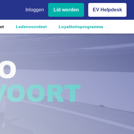
Inloggen
Lid worden
EV Helpdesk
ct
Ledenvoordeel
Loyaliteitsprogramma