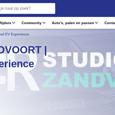
ijders
Community
Auto's, palen en passen
Conta
af EV Experience
DVOORT |
erience