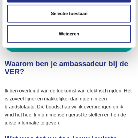
Selectie toestaan
Het gaat dus om twee wereldrecords. Voor de Tesla
Parade hebben we minstens 150 Tesla's nodig.
Voor de andere poging een stuk meer: dan moeten
Weigeren
er minstens 300 EV's achter elkaar aan rijden!
Waarom ben je ambassadeur bij de
VER?
Ik ben overtuigd van de toekomst van elektrisch rijden. Het
is zoveel fijner en makkelijker dan rijden in een
brandstofauto. Die boodschap wil ik overbrengen en ik
vind het heel fijn om mensen gerust te stellen en hen de
juiste informatie te geven.