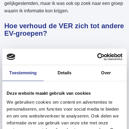
gelijkgestemden, maar ik was ook op zoek naar een groep
waarin ik informatie kon krijgen.
Hoe verhoud de VER zich tot andere
EV-groepen?
Ik vind dat de VER heel veel praktisch nut heeft. De Tesla-
community, waar ik ook actief ben, is een heel grote en
hechte groep, maar bij de VER kun je heel goed EV-
Toestemming
Details
Over
informatie krijgen. Ik vond het bijvoorbeeld heel spannend
om voor het eerst elektrisch op vakantie te gaan, maar bij
de VER heb ik de juiste informatie gekregen waardoor ik
Deze website maakt gebruik van cookies
met gerust hart kon vertrekken.
We gebruiken cookies om content en advertenties te
personaliseren, om functies voor social media te bieden
en om ons websiteverkeer te analyseren. Ook delen we
informatie over uw gebruik van onze site met onze
Je organiseert zelf ook een