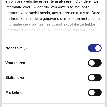
en om ons websiteverkeer te analyseren. Ook delen we
EV Experience
informatie over uw gebruik van onze site met onze
partners voor social media, adverteren en analyse. Deze
De EV Experience is hét evenement voor
partners kunnen deze gegevens combineren met andere
elektrisch rijden en duurzame mobiliteit in
informatie die u aan ze heeft verstrekt of die ze hebben
Nederland. Eind september kunnen
verzameld op basis van uw gebruik van hun services.
zowel zakelijke als particuliere bezoekers
kennismaken met alle elektrische auto's
Toestemmingsselectie
en tal van andere mobiliteitsoplossingen.
Noodzakelijk
Uniek daarbij is de mogelijkheid om met
de aanwezige auto's over Circuit
Voorkeuren
Zandvoort te rijden.
De VER en EV Experience hebben een
Statistieken
hechte band en werken al jaren samen
om de transitie naar een duurzaam
Marketing
wagenpark te realiseren. Zo is de VER
altijd aanwezig op het evenement,
verzorgen zij informatieve sessies en