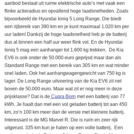
aanbod bestaat uit ruime elektrische auto’s met vaak een
flinke actieradius en opvallend hoge laadsnelheden. Zoals
bijvoorbeeld de Hyundai Ioniq 5 Long Range. Die biedt
een rijbereik van 390 km en je kunt maximaal 1.020 km per
uur laden! Dankzij de hoge laadsnelheid heb je de batterij
dus al binnen een half uur weer flink vol. En de Hyundai
Ioniq 5 mag een aanhanger tot 1.600 kg trekken. De Kia
EV6 is ook onder de 50.000 euro geprijsd maar dan als
Standard Range met een bereik van 305 km en wat minder
snel laden. Ook het aanhangwagengewicht van 750 kg is
lager. De Long Range uitvoering van de Kia EV6 zit net
boven de 50.000 euro.
Maar wat zit er nog meer in deze
prijsklasse? Dat is de
Cupra Born
met een batterij van 77
kWh. Je haalt dan met een vol geladen batterij tot aan 450
km, zo’n 100 km meer dan de versie met kleinere batterij.
Interessant is de MG Marvel R. Die is ruim en zeer rijk
uitgerust. 335 km kun je halen op een volle batterij.
Een