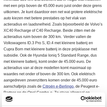
met een prijs boven de 45.000 euro juist onder deze grens
uitkomen. Je kunt daardoor een net wat grotere elektrische
auto kiezen met betere prestaties op het vlak van
actieradius en laadsnelheid. Zoals bijvoorbeeld de Volvo’s
XC40 Recharge of C40 Recharge. Beide zitten met de
actieradius ruim boven de 300 km. Verder vallen de
Volkswagens ID.3 Pro S, ID.4 met kleinere batterij en
Cupra Born met kleinere batterij in deze prijsklasse met
subsidie. Ook de Hyundai Ioniq 5 Standard Range, dus
met kleinere batterij, komt onder de 45.000 euro. De
actieradius van al deze modellen komt maximaal op
waardes net onder of boven de 300 km.
Ook elektrisch
aangedreven zevenzitters komen onder de 45.000 euro
aanschafprijs zoals de
Citroën e-Berlingo,
de Peugeot e-
Partner en de Opel Combo-e. Ze staan allemaal op
hetzelfde platform met een 50 kWh batterij. Die is goed
voor een actieradius van 200 km.