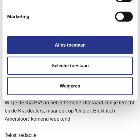
ondernemers. We zijn trots op het resultaat
dat we samen met de dealers hebben
bereikt. Met de verdere uitbreiding van ons
Marketing
PBV-aanbod bouwen we de komende jaren
voort op dit succes en bieden we
ondernemers een steeds breder portfolio
Alles toestaan
van innovatieve en duurzame
mobiliteitsoplossingen," zegt Léan
Verstoep, President & CEO van Kia
Selectie toestaan
Nederland.
Weigeren
Ook op 'Ontdek Elektrisch'
Wil je de Kia PV5 in het echt zien? Uiteraard kun je terecht
bij de Kia-dealers, maar ook op 'Ontdek Elektrisch
Amersfoort' komend weekend.
Tekst: redactie