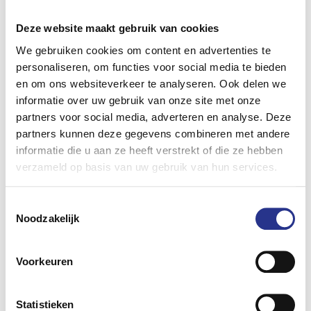
Het snel groeiende PV5-gamma bestaat in Nederland
Deze website maakt gebruik van cookies
momenteel uit de Cargo, Passenger, Chassis Cabine en
Cargo Dubbele Cabine. De carrosserievarianten zijn
We gebruiken cookies om content en advertenties te
leverbaar in een groot aantal verschillende uitvoeringen.
personaliseren, om functies voor social media te bieden
Kia breidt het PV5-aanbod in Nederland de komende tijd
en om ons websiteverkeer te analyseren. Ook delen we
informatie over uw gebruik van onze site met onze
nog verder uit en werkt tegelijkertijd aan de
partners voor social media, adverteren en analyse. Deze
marktintroductie van de grotere PV7 in 2027 en de PV9 in
partners kunnen deze gegevens combineren met andere
2029.
informatie die u aan ze heeft verstrekt of die ze hebben
verzameld op basis van uw gebruik van hun services.
"Onze vliegende start in de
bedrijfswagenmarkt markeert een belangrijk
Toestemmingsselectie
Noodzakelijk
moment voor Kia. De snelle opmars naar de
top 5 van de Nederlandse
bedrijfswagenmarkt en de nummer 1-positie
Voorkeuren
van de PV5 in juni bevestigen dat onze PBV-
strategie nauw aansluit op de behoeften van
Statistieken