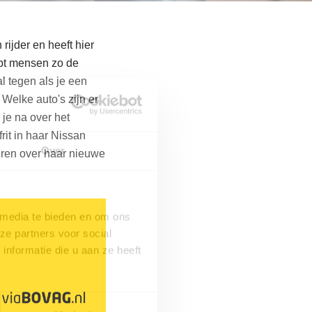
 rijder en heeft hier
pt mensen zo de
al tegen als je een
Welke auto's zijn er
 je na over het
rit in haar Nissan
Over
ren over haar nieuwe
 media te bieden en om ons
ze partners voor social
nformatie die u aan ze heeft