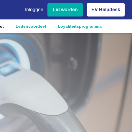
Inloggen
Lid worden
EV Helpdesk
ct
Ledenvoordeel
Loyaliteitsprogramma