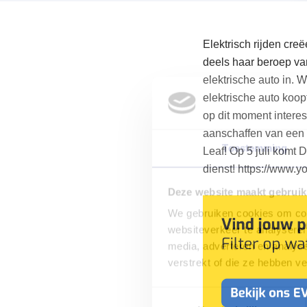
Elektrisch rijden cre
deels haar beroep va
elektrische auto in. W
elektrische auto koop
op dit moment interes
aanschaffen van een E
Toestemming
Leaf! Op 5 juli komt 
dienst! https://www
Deze website maakt gebruik
We gebruiken cookies om cont
websiteverkeer te analyseren
media, adverteren en analys
verstrekt of die ze hebben v
Toestemmingsselectie