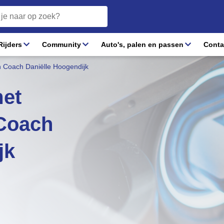
ijders
Community
Auto's, palen en passen
Conta
en Coach Daniëlle Hoogendijk
met
 Coach
jk