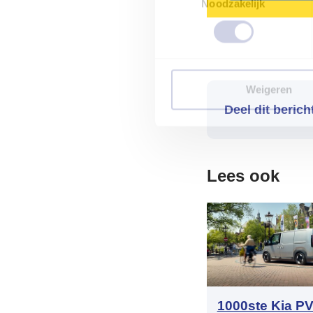
Noodzakelijk
Weigeren
Deel dit berich
Lees ook
1000ste Kia P