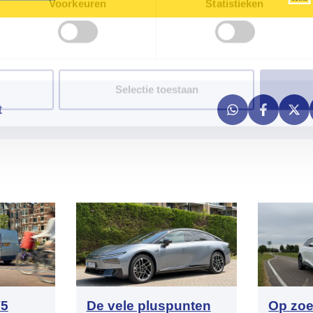
Voorkeuren
Statistieken
Selectie toestaan
t
V5
De vele pluspunten
Op zoe