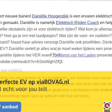
ëert nieuwe banen!
Daniëlle Hoogendijk
is een ervaren elektrisch
n gemaakt. Daniëlle is namelijk
Elektrisch Rijden Coach
en hel
elke obstakels zijn er voor elektrisch rijden? Wat kom je allema
t? Hoe ga je om met laadpasjes? Wat zijn de voor- en nadelen? 
sant? Naast haar advies verzorgt Daniëlle ook proefritten. Denk
V? Daniëlle vertelt je alles wat je moet weten tijdens een proef
Details
Daniëlle tijdens het VER event
Toekomst van het Laden
presente
.youtube.com/watch?v=KGroWgHZfQI
 van cookies
ent en advertenties te personaliseren, om functies voor social
. Ook delen we informatie over uw gebruik van onze site met on
e. Deze partners kunnen deze gegevens combineren met andere i
erzameld op basis van uw gebruik van hun services.