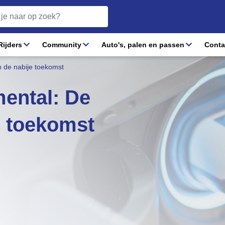
ijders
Community
Auto's, palen en passen
Conta
 de nabije toekomst
ental: De
e toekomst