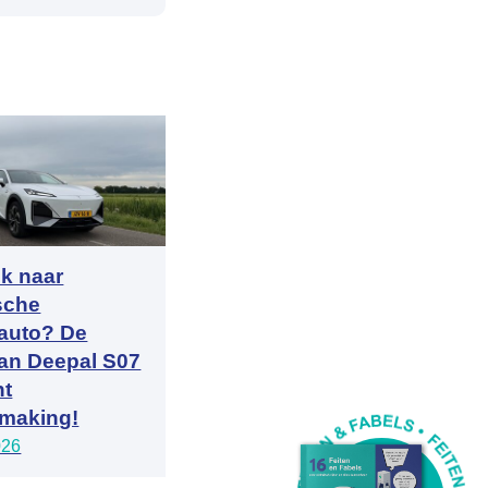
k naar
ische
auto? De
an Deepal S07
nt
making!
026