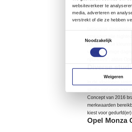
Opel Vizor
websiteverkeer te analyseren
media, adverteren en analys
verstrekt of die ze hebben v
Het frontdesign van 
belangrijk designelem
Toestemmingsselectie
omkadert alle hightec
Noodzakelijk
die in diverse kleure
vleugelvormige dagri
rijfuncties”, aldus Ope
Diverse stud
Weigeren
In de afgelopen jare
studie gaf vorm aan O
Concept van 2016 bra
merkwaarden bereikba
kiest voor gedurfd(er)
Opel Monza 