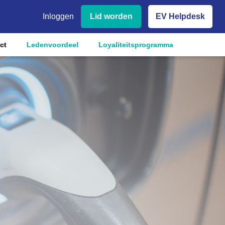
Inloggen
Lid worden
EV Helpdesk
ct
Ledenvoordeel
Loyaliteitsprogramma