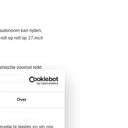
t autonoom kan rijden,
olt op rolt op 17-inch
mische voorruit reikt
eurdesign oogt heel
els heeft de auto
p.
Over
chts van het
d scherm waarop alle
 media te bieden en om ons