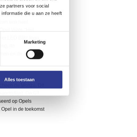
ze partners voor social
nformatie die u aan ze heeft
nium een heel
Opel Vizor. “Het
het LED Blitz-logo
Marketing
ing, de
stemen en de autonome
Alles toestaan
scheen de Monza. Dit
andrijflijn). De GT
seerd op Opels
 Opel in de toekomst