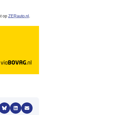
t op
ZERauto.nl
.