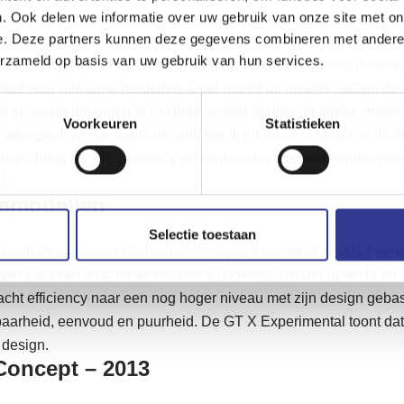
. Ook delen we informatie over uw gebruik van onze site met on
e. Deze partners kunnen deze gegevens combineren met andere i
erzameld op basis van uw gebruik van hun services.
de GT X Experimental wordt in de loop van het volgende decen
ent voor alle Opel-modellen. Opel noemt dit nieuwe design de 
h en merkelementen in het front, achter donker plexiglas, zoals 
Voorkeuren
Statistieken
n weergeeft welke status de auto heeft, en de LED Matrix-verlicht
jverlichting en alle camera’s en sensors van de assistentiesy
l.
iemodellen
Selectie toestaan
n heeft Opel diverse studiemodellen gepresenteerd. In 2013 ver
pels streven naar meer efficiency (indeling, minder gewicht en a
cht efficiency naar een nog hoger niveau met zijn design geba
arheid, eenvoud en puurheid. De GT X Experimental toont dat
 design.
Concept – 2013