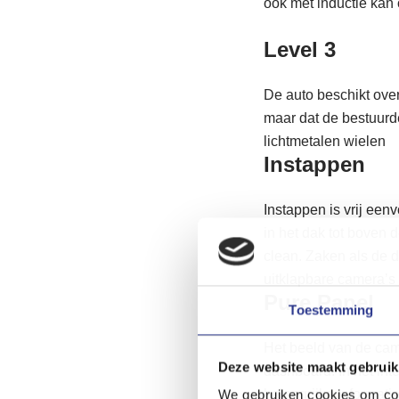
ook met inductie kan 
Level 3
De auto beschikt over 
maar dat de bestuurde
lichtmetalen wielen
Instappen
Instappen is vrij een
in het dak tot boven d
clean. Zaken als de d
uitklapbare camera’s 
Pure Panel
Toestemming
Het beeld van de cam
Deze website maakt gebruik
dashboard. In het in
belangrijke informat
We gebruiken cookies om cont