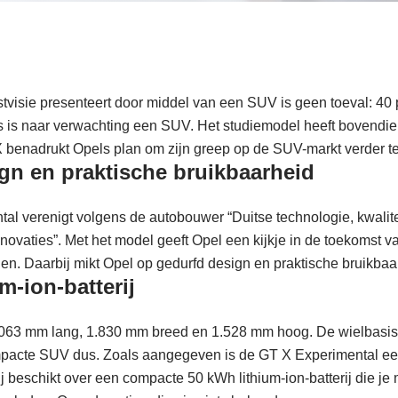
tvisie presenteert door middel van een SUV is geen toeval: 40 p
s is naar verwachting een SUV. Het studiemodel heeft bovendien
 benadrukt Opels plan om zijn greep op de SUV-markt verder te
gn en praktische bruikbaarheid
l verenigt volgens de autobouwer “Duitse technologie, kwalite
innovaties”. Met het model geeft Opel een kijkje in de toekomst
ien. Daarbij mikt Opel op gedurfd design en praktische bruikbaa
m-ion-batterij
.063 mm lang, 1.830 mm breed en 1.528 mm hoog. De wielbasis 
pacte SUV dus. Zoals aangegeven is de GT X Experimental een
 beschikt over een compacte 50 kWh lithium-ion-batterij die je