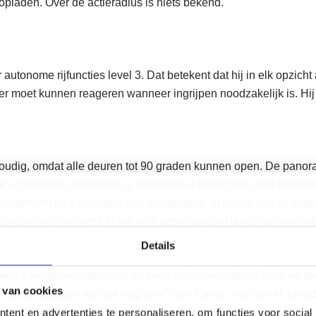
opladen. Over de actieradius is niets bekend.
autonome rijfuncties level 3. Dat betekent dat hij in elk opzich
r moet kunnen reageren wanneer ingrijpen noodzakelijk is. Hij r
voudig, omdat alle deuren tot 90 graden kunnen open. De panora
e achterbank. Zodoende is het interieur lekker licht. Het exteri
eurgrepen en zijspiegels zijn weggelaten. In plaats van zijspieg
die zijn geïntegreerd in het gele designaccent langs de motorka
Details
era’s wordt weergegeven op twee schermen, uiterst links en re
 van cookies
terieur bespeuren we ook nog een ‘Pure Panel’: een enkel, bree
ie wordt weergegeven. Knoppen zijn in de toekomst overbodig.
ent en advertenties te personaliseren, om functies voor social