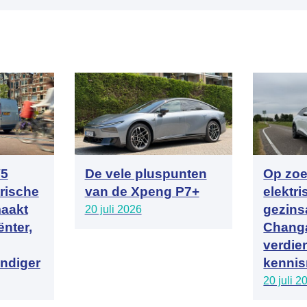
V5
De vele pluspunten
Op zoe
trische
van de Xpeng P7+
elektr
aakt
gezins
20 juli 2026
ënter,
Chang
verdie
ndiger
kennis
20 juli 2