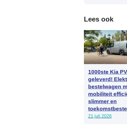
Lees ook
1000ste Kia P
geleverd! Elek
bestelwagen m
mobiliteit effici
slimmer en
toekomstbeste
21 juli 2026