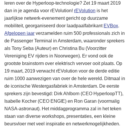
leren over de Hyperloop-technologie? Zet 19 maart 2019
dan in je agenda voor rEVolution!
rEVolution
is het
jaarlijkse netwerk-evenement gericht op duurzame
mobiliteit, georganiseerd door laadpaalfabrikant
EVBox
.
Afgelopen jaar
verzamelden ruim 500 professionals zich in
de Passenger Terminal in Amsterdam, waaronder sprekers
als Tony Seba (Auteur) en Christina Bu (Voorzitter
Vereniging EV rijders in Noorwegen). Er vond ook de
grootste brainstorm over elektrisch vervoer ooit plaats. Op
19 maart, 2019 verwacht rEVolution voor de derde editie
ruim 1000 aanwezigen van over de hele wereld. Ditmaal in
de iconische Westergasfabriek in Amsterdam. De eerste
sprekers zijn bevestigd: Dirk Ahlborn (CEO HyperloopTT),
Isabelle Kocher (CEO ENGIE) en Ron Garan (voormalig
NASA-astronaut). Het middagprogramma zal in het teken
staan van diverse workshops, presentaties, een kleine
beursvloer met veel inspiratie en netwerkmogelijkheden.