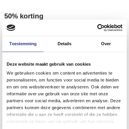
50% korting
Met je lidmaatschap bij VER, kun je nu een ticket bestellen
met 50% korting! Wees er snel bij: er zijn 25 tickets met
Toestemming
Details
Over
korting te vergeven tot 31 december 2018. Ga naar
revolution19.amsterdam
en gebruik de
kortingscode
rEVolutionVER
of boek direct via
deze link
.
Deze website maakt gebruik van cookies
We gebruiken cookies om content en advertenties te
personaliseren, om functies voor social media te bieden
en om ons websiteverkeer te analyseren. Ook delen we
informatie over uw gebruik van onze site met onze
partners voor social media, adverteren en analyse. Deze
partners kunnen deze gegevens combineren met andere
informatie die u aan ze heeft verstrekt of die ze hebben
verzameld op basis van uw gebruik van hun services.