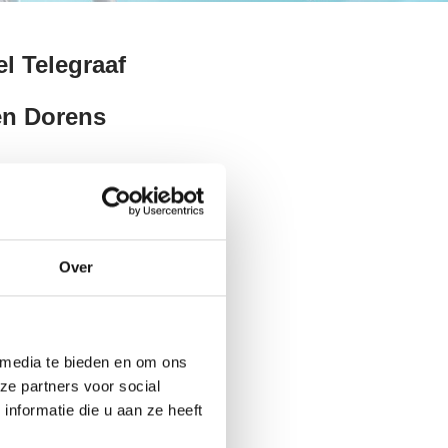
l Telegraaf
en Dorens
elicht. In het artikel
ntract, geen
trische rijders
Over
 media te bieden en om ons
ze partners voor social
nformatie die u aan ze heeft