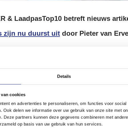
R & LaadpasTop10 betreft nieuws artike
s zijn nu duurst uit
door Pieter van Erv
‘vaak’ goedkoper is om in een benzineauto te rijden is eenzijdig b
kte groep rijders bekeken die thuis laden met een duur modelco
 ook geen laadpalen in de buurt van huis of werk gebruikt. Elek
Details
utten die ook. Hierdoor valt de schade voorlopig nog mee.
ge statement
 van cookies
ent en advertenties te personaliseren, om functies voor social
. Ook delen we informatie over uw gebruik van onze site met on
e. Deze partners kunnen deze gegevens combineren met andere i
erzameld op basis van uw gebruik van hun services.