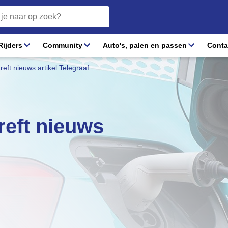
ijders
Community
Auto's, palen en passen
Conta
ft nieuws artikel Telegraaf
eft nieuws