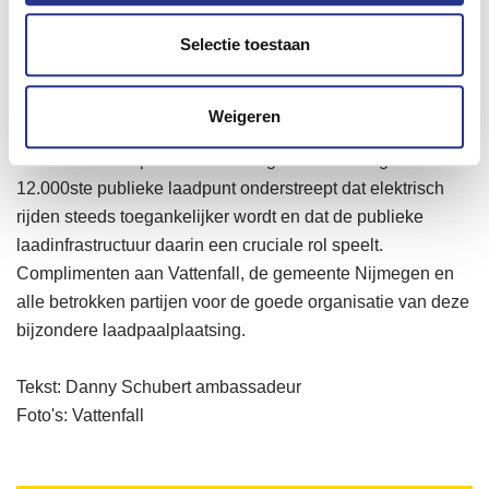
gaf een mooi inkijkje in de techniek achter een voorziening
Selectie toestaan
die veel mensen dagelijks gebruiken zonder erbij stil te
staan hoeveel werk eraan voorafgaat".
Weigeren
Al met al kijkt de VER-ambassadeur terug op een
leerzame en inspirerende middag. De onthulling van het
12.000ste publieke laadpunt onderstreept dat elektrisch
rijden steeds toegankelijker wordt en dat de publieke
laadinfrastructuur daarin een cruciale rol speelt.
Complimenten aan Vattenfall, de gemeente Nijmegen en
alle betrokken partijen voor de goede organisatie van deze
bijzondere laadpaalplaatsing.
Tekst: Danny Schubert ambassadeur
Foto's: Vattenfall