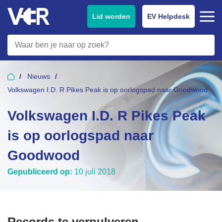
Lid worden
EV Helpdesk
Nieuws
Volkswagen I.D. R Pikes Peak is op oorlogspad naar Goodwood
Volkswagen I.D. R Pikes Peak
is op oorlogspad naar
Goodwood
Gepubliceerd op:
10 juli 2018
Records te verpulveren