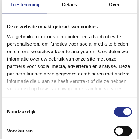
Toestemming
Details
Over
Deze website maakt gebruik van cookies
We gebruiken cookies om content en advertenties te
personaliseren, om functies voor social media te bieden
en om ons websiteverkeer te analyseren. Ook delen we
informatie over uw gebruik van onze site met onze
partners voor social media, adverteren en analyse. Deze
partners kunnen deze gegevens combineren met andere
informatie die u aan ze heeft verstrekt of die ze hebben
verzameld op basis van uw gebruik van hun services.
Het bericht
Volkswagen I.D. R Pikes Peak is op
Toestemmingsselectie
Noodzakelijk
oorlogspad naar Goodwood
verscheen eerst op
ZERauto.nl
.
Voorkeuren