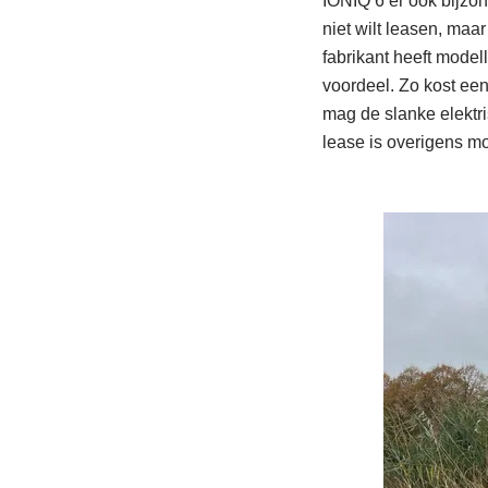
IONIQ 6 er ook bijzond
niet wilt leasen, ma
fabrikant heeft modell
voordeel. Zo kost ee
mag de slanke elektri
lease is overigens m