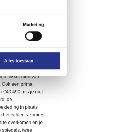
et dagelijkse verkeer
de Model Y zeker, de
 mee op reis.
Marketing
n alle EV-merken. De
ijze je laadstops en
Alles toestaan
kt bij Tesla echt
 nog altijd
tje lekker mee van
j. Ook een prima
r €40.490 mis je niet
rd, de
bekleding in plaats
n het echter 's zomers
a te overkomen en je
 spiegels, twee