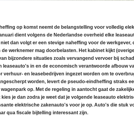
effing op komst neemt de belangstelling voor volledig ele
januari dient volgens de Nederlandse overheid elke leaseaut
Zo niet dan volgt er een stevige naheffing voor de werkgever,
an de werknemer mag doorbelasten. Het kabinet kijkt (overig
an bijzondere situaties zoals vervangend vervoer bij schad
sen leaseauto's in en de economisch verantwoorde afbouw van
or verhuur- en leasebedrijven ingezet worden om te overbr
aangescherpt worden, levert de pseudo-eindheffing straks ee
t wagenpark op. Met de regeling in aantocht gaat de zakelijke
 kies je dan zodra je weet dat je volgende leaseauto elektr
sante elektrische zakenauto's voor je op. Auto's die stuk v
 qua fiscale bijtelling interessant zijn.