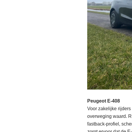
Peugeot E-408
Voor zakelijke rijder
overweging waard. Rec
fastback-profiel, sch
zorgt ervoor dat de E