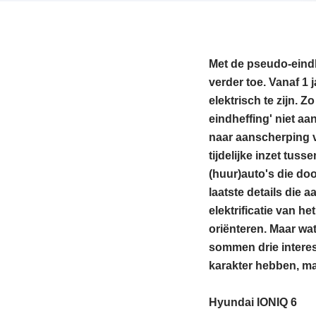
Met de pseudo-eindh
verder toe. Vanaf 1 
elektrisch te zijn. 
eindheffing' niet a
naar aanscherping v
tijdelijke inzet tus
(huur)auto's die do
laatste details die 
elektrificatie van he
oriënteren. Maar wat
sommen drie interes
karakter hebben, maar
Hyundai IONIQ 6