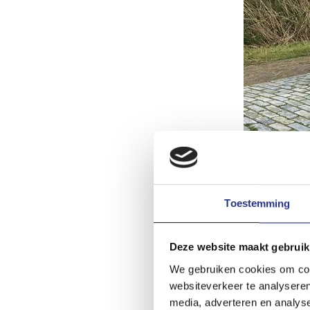
Tesla Model Y
Een tweede zakelijke 
Toestemming
middelgrote crossover
uitvoering met achter
Deze website maakt gebruik
je meer uitrusting en
We gebruiken cookies om cont
hartje begeert. Toch
websiteverkeer te analyseren
interessante auto. Me
media, adverteren en analys
laden. In een test di