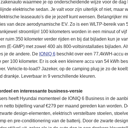
e zakenauto waarmee je op onderscheidende wijze voor de dag 
jnde elektrische sedan. Je valt voor zijn uiterlijk of niet, maar wa
ektrische leaseauto's die je jezelf kunt wensen. Belangrijker m
aties van deze aerodynamische EV. Zo is een WLTP-bereik van 54
ankjewel stroomlijn! 100 kilometers worden in een minuut of vijf
eer ruim 350 kilometer verder rijden en bij dat bijladen kun je v
rm (E-GMP) met zowel 400 als 800-voltsinstallaties bijladen. Alt
ies je de andere. De
IONIQ 6
beschikt over een 77,4kWH-accu en
 per 100 kilometer. Er is ook een kleinere accu van 54 kWh be
r. Vehicle-to-load? Jazeker, op de camping plug je zo de koelb
d drankje. Leverbaar in 9 verschillende kleuren.
rdeel en interessante business-versie
ssers heeft Hyundai momenteel de IONIQ 6 Business in de aanbi
en netto bijtelling vanaf €279 per maand gereden kan worden. De
zwarte design-elementen, elektrisch verstelbare stoelen, stoel
p en pre-conditionering van de batterij. Door de zwarte desig