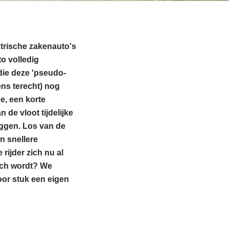
ktrische zakenauto's
o volledig
 die deze 'pseudo-
ens terecht) nog
e, een korte
 de vloot tijdelijke
uggen. Los van de
n snellere
 rijder zich nu al
isch wordt? We
oor stuk een eigen