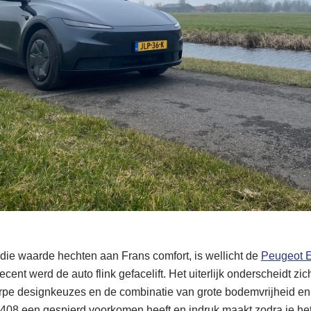
s die waarde hechten aan Frans comfort, is wellicht de
Peugeot 
ent werd de auto flink gefacelift. Het uiterlijk onderscheidt z
erpe designkeuzes en de combinatie van grote bodemvrijheid en 
-408 een gespierd voorkomen heeft en indruk maakt zodra je het 