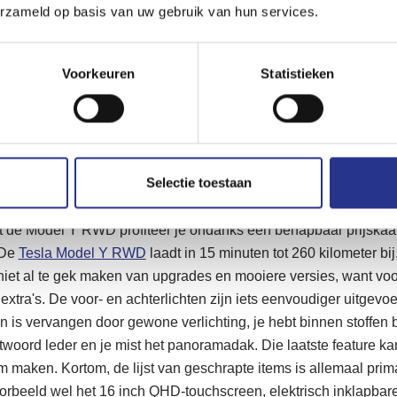
erzameld op basis van uw gebruik van hun services.
ometer. Zonder bewust extreem zuinig te rijden en gewoon met h
dergelijke grote auto, is dat een heel mooi resultaat. Groot is 
s bijvoorbeeld 2118 liter en er kunnen vijf personen comfortabel
Voorkeuren
Statistieken
e uitrusting
 dan biedt Tesla nog steeds (by far) de beste laadervaring va
staan door heel Europa, de software berekent op nauwkeurige w
Selectie toestaan
r op weg. We kunnen het niet vaak genoeg herhalen, maar dit wer
e van laadvoorzieningen en software experience is bij Tesla echt
de Model Y RWD profiteer je ondanks een behapbaar prijskaar
 De
Tesla Model Y RWD
laadt in 15 minuten tot 260 kilometer bi
 niet al te gek maken van upgrades en mooiere versies, want voo
xtra's. De voor- en achterlichten zijn iets eenvoudiger uitgevoe
en is vervangen door gewone verlichting, je hebt binnen stoffen 
woord leder en je mist het panoramadak. Die laatste feature ka
 maken. Kortom, de lijst van geschrapte items is allemaal prim
orbeeld wel het 16 inch QHD-touchscreen, elektrisch inklapbare