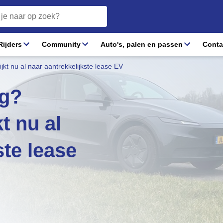
ijders
Community
Auto's, palen en passen
Conta
ijkt nu al naar aantrekkelijkste lease EV
ng?
kt nu al
ste lease