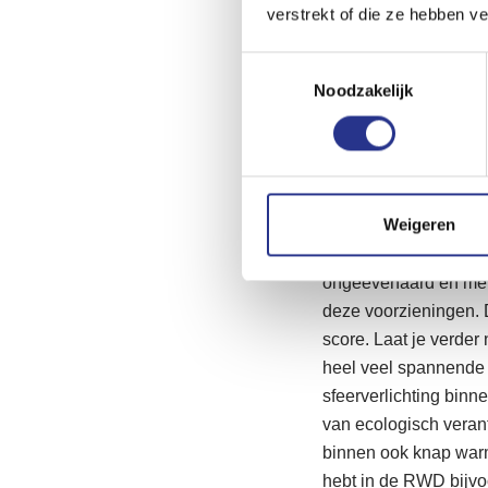
verstrekt of die ze hebben v
16,6 kWh per 100 kil
meerijdend. Voor een 
Toestemmingsselectie
totale bagageruimte i
Noodzakelijk
Hoe dan ook complet
Moet je eenmaal laden
Tesla Superchargers 
Weigeren
je bent altijd zo wee
perfect. De combinati
ongeëvenaard en met 
deze voorzieningen.
score. Laat je verder
heel veel spannende e
sfeerverlichting binn
van ecologisch verant
binnen ook knap warm
hebt in de RWD bijvo