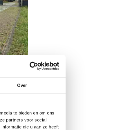
el Y. Deze
Over
t dan de standaard
 kunnen reizen. Wil
 echt alles wat je
 media te bieden en om ons
e redenen een
ze partners voor social
oef je niet vaak te
nformatie die u aan ze heeft
k-energieverbruik van