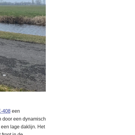
E-408
een
ich door een dynamisch
een lage daklijn. Het
front in de