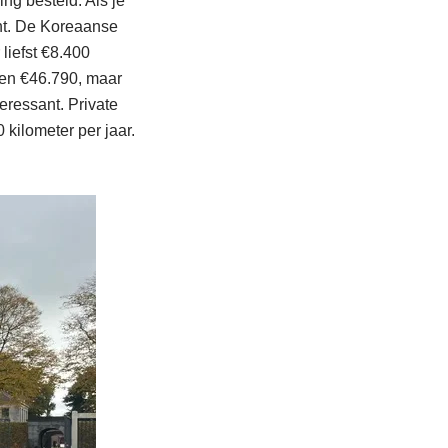
ing besteld. Als je
ant. De Koreaanse
 liefst €8.400
een €46.790, maar
eressant. Private
kilometer per jaar.