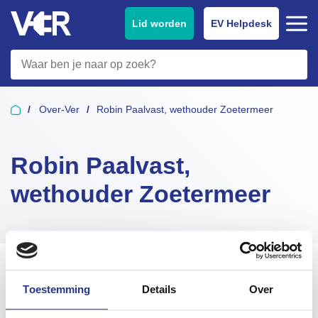
Lid worden
EV Helpdesk
Over-Ver
Robin Paalvast, wethouder Zoetermeer
Robin Paalvast,
wethouder Zoetermeer
Tijdens de werkconferentie Elektrisch Vervoer van
Vereniging Nederlandse Gemeenten (VNG) en het
Toestemming
Details
Over
Formule E-team (FET) op 19 april reikte de Vereniging
Elektrische Rijders (VER) de gouden stekken uit aan