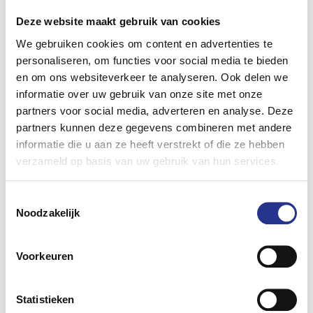
de gemeente Zoetermeer voor haar vooruitstrevende
Deze website maakt gebruik van cookies
laadpalen beleid. VER-voorzitter Koos Burgman: ‘Deze
We gebruiken cookies om content en advertenties te
gouden stekker is een ondersteuning voor een
personaliseren, om functies voor social media te bieden
gemeente die gewoon goed bezig is. We hebben de
en om ons websiteverkeer te analyseren. Ook delen we
prijs expres niet aan een van de grote vier steden
informatie over uw gebruik van onze site met onze
willen geven, omdat daar al zoveel aandacht en geld
partners voor social media, adverteren en analyse. Deze
naar toe gaat. Gemeente Zoetermeer is al jaren bezig
partners kunnen deze gegevens combineren met andere
om, met haar inwoners, een goed en praktisch beleid
informatie die u aan ze heeft verstrekt of die ze hebben
uit te voeren en daarmee is ze een inspiratie voor
verzameld op basis van uw gebruik van hun services.
andere gemeenten’. De prijs werd in ontvangst
genomen door wethouder Robin Paalvast van de
Toestemmingsselectie
gemeente Zoetermeer: “Deze Gouden Stekker zie ik als
Noodzakelijk
een aanmoedigingsprijs voor Zoetermeer: voor
gemeente, inwoners en ondernemers! Ik wil graag
Voorkeuren
duurzame mobiliteit stimuleren door in samenspraak
met inwoners een dekkend laadpalennet te realiseren”.
Statistieken