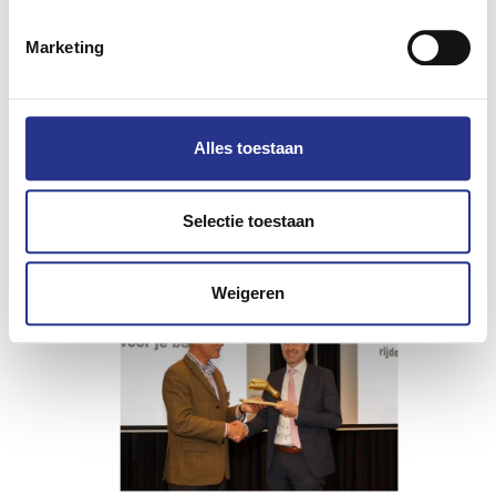
In samenspraak met bewoners
Op
doemee.zoetermeer.nl
waren via de GIS kaart van
Marketing
de gemeente alle 130 beoogde nieuwe laadpaallocaties
in de stad te zien. Inwoners konden op alle locaties
apart reageren. De uitkomsten van de samenspraak
Alles toestaan
zijn meegenomen in het collegeadvies. Het unieke
hieraan was dat alle locaties in een keer te zien waren
en dat inwoners zich konden uitspreken over elke
Selectie toestaan
locatie.
Weigeren