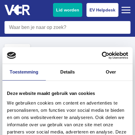
Lid worden
EV Helpdesk
Terug
Toestemming
Details
Over
Artikelen in deze sectie
Zijn er in Nederland voorbeelden van branden
in parkeergarages die veroorzaakt zijn door
Deze website maakt gebruik van cookies
elektrische auto's?
We gebruiken cookies om content en advertenties te
Zijn elektrische auto's brandgevaarlijker dan
personaliseren, om functies voor social media te bieden
brandstofauto's?
en om ons websiteverkeer te analyseren. Ook delen we
informatie over uw gebruik van onze site met onze
Is thuis opladen van een elektrische auto
partners voor social media, adverteren en analyse. Deze
veilig? Is er kans op kortsluiting?