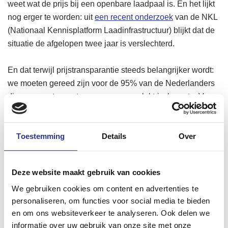
weet wat de prijs bij een openbare laadpaal is. En het lijkt
nog erger te worden: uit
een recent onderzoek
van de NKL
(Nationaal Kennisplatform Laadinfrastructuur) blijkt dat de
situatie de afgelopen twee jaar is verslechterd.
En dat terwijl prijstransparantie steeds belangrijker wordt:
we moeten gereed zijn voor de 95% van de Nederlanders
die nog moet overstappen naar een elektrische auto. Voor
hen zijn deze problemen wellicht een reden om af te zien
van de aanschaf van een EV. En het wordt nog complexer:
Toestemming
Details
Over
er komen in de toekomst wellicht variabele prijzen
vanwege de implementatie van slim laden. Je betaalt
mogelijk een kleeftarief, en prijzen veranderen steeds
Deze website maakt gebruik van cookies
vaker en sneller.
We gebruiken cookies om content en advertenties te
personaliseren, om functies voor social media te bieden
Actiegroep voor prijstransparantie
en om ons websiteverkeer te analyseren. Ook delen we
Reden voor de NAL (
Nationale Agenda Laadinfrastructuur
)
informatie over uw gebruik van onze site met onze