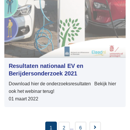
versnellen van de grote
maatschappelijke transities: Energie, circulair,
mobiliteit en digitalisering. Daarvoor was Leonie in
verschillende leidinggevende functies werkzaam in de
regio groot-Amsterdam voor het Havenbedrijf en de
Gemeente Amsterdam. Leonie is een optimist en
gedreven om maatschappelijke waarde te creëren. Zij
wil leidinggeven aan het bundelen van kwaliteiten en
krachten van mensen en organisaties om tot gewenste
Resultaten nationaal EV en
veranderingen te komen. Leonie is gewend om te
Berijdersonderzoek 2021
werken op het snijvlak van markt en overheid en kan
Download hier de onderzoeksresultaten Bekijk hier
uitstekend samenwerken en onderhandelen.
ook het webinar terug!
01 maart 2022
1
2
...
6