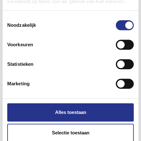
verzameld op basis van uw gebruik van hun services.
caravan achter de auto? En hoe werkt dat met laden?
Het ontzettend fijn als je laagdrempelig met je vragen
Toestemmingsselectie
terecht kunt bij iemand met ervaring, uit je eigen
Noodzakelijk
omgeving.”
Voorkeuren
Statistieken
Marketing
Mini Mystery Shopper onderzoek
Alles toestaan
24 mei 2022
Selectie toestaan