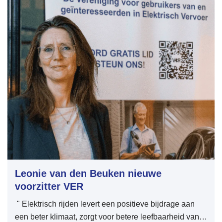
moet de norm voor laden worden; laden op momenten
van capaciteit op het stroomnet , overschot van
duurzame stroom en lage prijzen. En tot slot willen we
mensen niet verleiden tot langzamer te laden omdat
dan de parkeerplek gegarandeerd is. De tijd die
mensen niet laden op een laadplek is essentieel. Als
je de auto een dag of meer niet oplaadt dan is dat
onacceptabel en is een boete te overwegen, als een
handhaver dat zelf heeft kunnen vaststellen. Een boete
bij twee uur parkeren zonder laden vinden wij als VER
onwenselijk en onuitvoerbaar.
Leonie van den Beuken nieuwe
voorzitter VER
" Elektrisch rijden levert een positieve bijdrage aan
een beter klimaat, zorgt voor betere leefbaarheid van