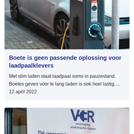
Boete is geen passende oplossing voor
laadpaalklevers
Met slim laden staat laadpaal soms in pauzestand.
Boetes geven voor te lang laden is ook heel lastig.
Een handhaver kan immers niet zien hoe lang een
12 april 2022
auto klaar is met laden. Ook werkt de kleur van de
LEDring op de laadpaal niet altijd goed, die aangeeft
of een auto al dan niet oplaadt. Bij slimladen gaat
bovendien de laadpaal in een pauzestand die foutief
gezien kan worden als klaar met laden. En slimladen