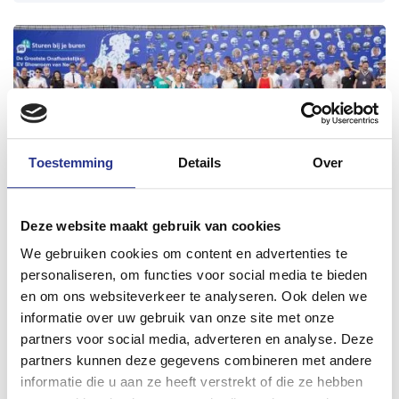
Toestemming
Details
Over
Deze website maakt gebruik van cookies
Grootste onafhankelijke EV showroom
We gebruiken cookies om content en advertenties te
van Nederland geopend!
personaliseren, om functies voor social media te bieden
en om ons websiteverkeer te analyseren. Ook delen we
Heijnen: “ Ik vind dit een mooi initiatief. De keuze voor
informatie over uw gebruik van onze site met onze
een andere auto, nieuw of tweedehands, is voor veel
partners voor social media, adverteren en analyse. Deze
mensen een grote beslissing. Zeker als je voor het
23 juni 2022
partners kunnen deze gegevens combineren met andere
eerst elektrisch gaat rijden zijn er veel dingen
informatie die u aan ze heeft verstrekt of die ze hebben
nieuw. Hoeveel kilometer kun je rijden? Kan de