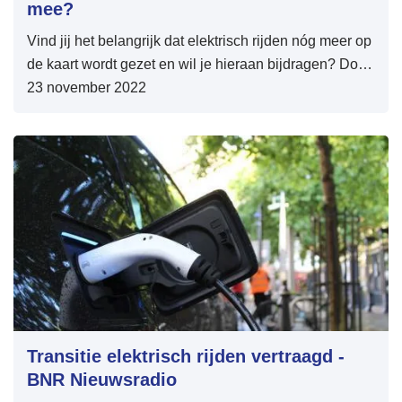
mee?
Vind jij het belangrijk dat elektrisch rijden nóg meer op
de kaart wordt gezet en wil je hieraan bijdragen? Doe
dan mee met het Nationaal EV en Berijdersonderzoek
23 november 2022
2022!
Transitie elektrisch rijden vertraagd -
BNR Nieuwsradio