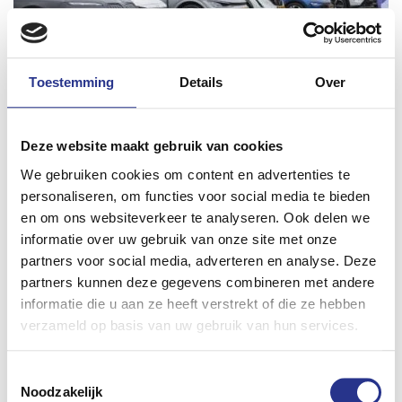
Toestemming
Details
Over
Dit is hoe de VER mondiaal een vuist
maakt
Deze website maakt gebruik van cookies
Het is onze missie om elektrisch, duurzaam en schoon
We gebruiken cookies om content en advertenties te
vervoer zo snel mogelijk betaal- en bereikbaar te
personaliseren, om functies voor social media te bieden
maken voor iedereen. Een geweldig én groots doel,
25 april 2023
en om ons websiteverkeer te analyseren. Ook delen we
maar we staan er gelukkig niet alleen voor.
informatie over uw gebruik van onze site met onze
partners voor social media, adverteren en analyse. Deze
partners kunnen deze gegevens combineren met andere
informatie die u aan ze heeft verstrekt of die ze hebben
verzameld op basis van uw gebruik van hun services.
Toestemmingsselectie
Noodzakelijk